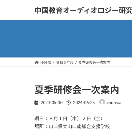
コ
ナ
中国教育オーディオロジー研
ン
ビ
テ
ゲ
ン
ー
ツ
シ
へ
ョ
ス
ン
キ
に
ッ
移
HOME
令和６年度
夏季研修会一次案内
プ
動
夏季研修会一次案内
最
2024-05-30
2024-06-25
chu-eaa
終
更
期日：８月１日（木）２日（金）
新
日
場所：山口県立山口南総合支援学校
時