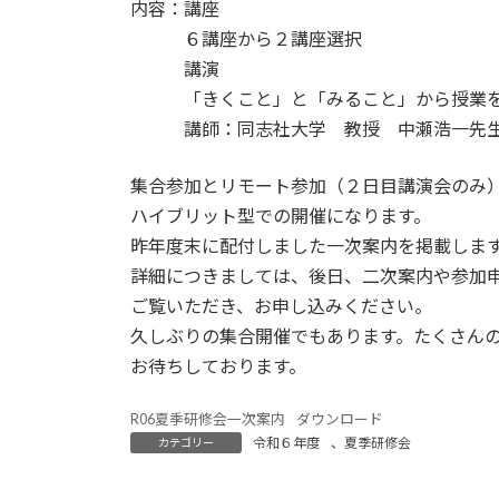
内容：講座
:
６講座から２講座選択
講演
「きくこと」と「みること」から授業を
講師：同志社大学 教授 中瀬浩一先
集合参加とリモート参加（２日目講演会のみ
ハイブリット型での開催になります。
昨年度末に配付しました一次案内を掲載しま
詳細につきましては、後日、二次案内や参加
ご覧いただき、お申し込みください。
久しぶりの集合開催でもあります。たくさん
お待ちしております。
R06夏季研修会一次案内
ダウンロード
令和６年度
、
夏季研修会
カテゴリー