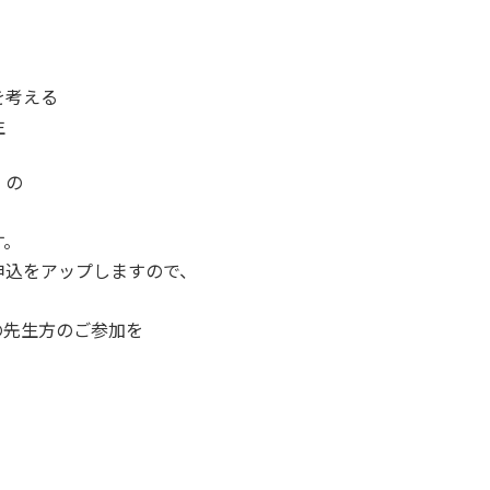
考える
生
）の
す。
申込をアップしますので、
の先生方のご参加を