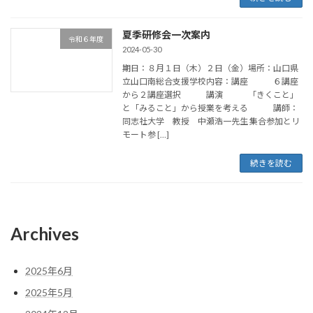
夏季研修会一次案内
令和６年度
2024-05-30
期日：８月１日（木）２日（金）場所：山口県
立山口南総合支援学校内容：講座 ６講座
から２講座選択 講演 「きくこと」
と「みること」から授業を考える 講師：
同志社大学 教授 中瀬浩一先生 集合参加とリ
モート参 […]
続きを読む
Archives
2025年6月
2025年5月