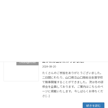
続きを読む
冬季研修会のお知らせ
Uncategorized
2024-12-19
／冬季研修会が令和７年１月１８日（土）に開
催されます。 皆様のご参加をお待ちしておりま
す。
続きを読む
夏季研修会が終わりました。
Uncategorized
2024-08-20
たくさんのご参加をありがとうございました。
二日間にわたり、山口県立山口南総合支援学校
で無事開催することができました。 次は冬の研
修会を企画しております。 ご案内はこちらのペ
ージに掲載いたします。 今しばらくお待ちくだ
さ […]
続きを読む