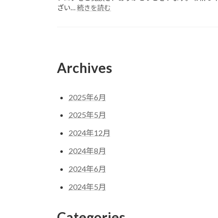
終
要
:
ざい…
続きを読む
わ
参
項
り
加
（二
ま
費
次
し
振
案
た。
込
内）
Archives
に
つ
い
て
2025年6月
2025年5月
2024年12月
2024年8月
2024年6月
2024年5月
Categories