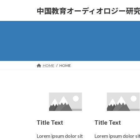
コ
ナ
中国教育オーディオロジー研
ン
ビ
テ
ゲ
ン
ー
ツ
シ
へ
ョ
ス
ン
キ
に
ッ
移
HOME
HOME
プ
動
Title Text
Title Text
Lorem ipsum dolor sit
Lorem ipsum dolor si