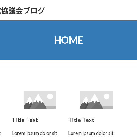
究協議会ブログ
HOME
Title Text
Title Text
t
Lorem ipsum dolor sit
Lorem ipsum dolor sit