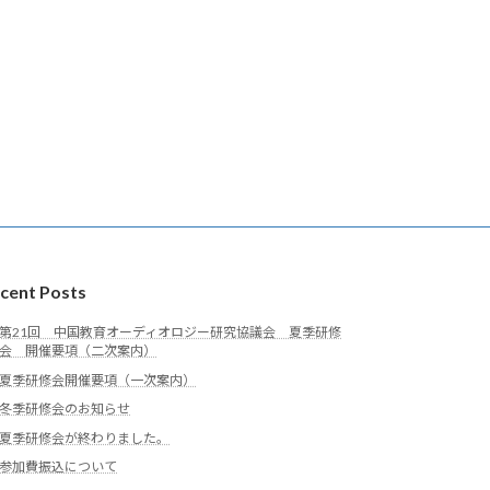
cent Posts
第21回 中国教育オーディオロジー研究協議会 夏季研修
会 開催要項（二次案内）
夏季研修会開催要項（一次案内）
冬季研修会のお知らせ
夏季研修会が終わりました。
参加費振込について