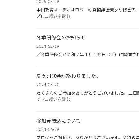
国
2025-05-29
教
中国教育オーディオロジー研究協議会夏季研修会の
育
:
プロ…
続きを読む
オ
夏
ー
季
デ
研
冬季研修会のお知らせ
ィ
修
オ
会
2024-12-19
ロ
開
／冬季研修会が令和７年１月１８日（土）に開催され
ジ
催
ー
要
研
項
究
夏季研修会が終わりました。
（一
協
次
2024-08-20
議
案
たくさんのご参加をありがとうございました。 二日
会
内）
:
でき…
続きを読む
夏
夏
季
季
研
研
修
参加費振込について
修
会
会
2024-06-29
開
が
催
ブログをご覧頂き、ありがとうございます。令和６