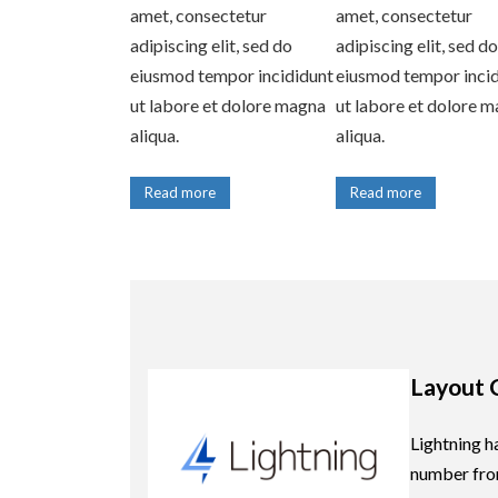
amet, consectetur
amet, consectetur
adipiscing elit, sed do
adipiscing elit, sed do
eiusmod tempor incididunt
eiusmod tempor inci
ut labore et dolore magna
ut labore et dolore 
aliqua.
aliqua.
Read more
Read more
Layout 
Lightning h
number fro