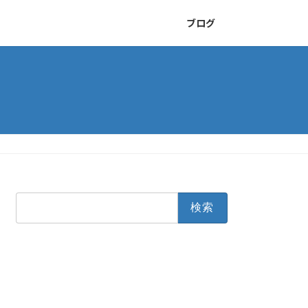
ブログ
検
索: