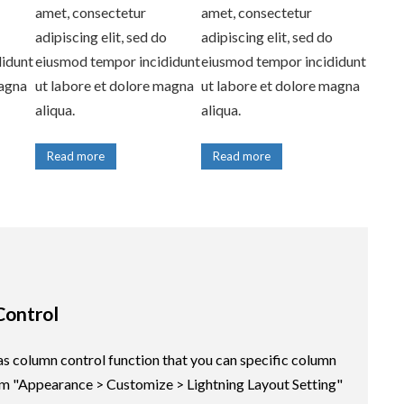
amet, consectetur
amet, consectetur
adipiscing elit, sed do
adipiscing elit, sed do
didunt
eiusmod tempor incididunt
eiusmod tempor incididunt
magna
ut labore et dolore magna
ut labore et dolore magna
aliqua.
aliqua.
Read more
Read more
Control
as column control function that you can specific column
m "Appearance > Customize > Lightning Layout Setting"